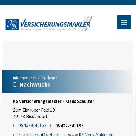
Informationen zum Thema
Nachwuchs
KS Versicherungsmakler - Klaus Schulten
Zum Eistruper Feld 10
49143 Bissendorf
05402/641159
05402/641195
k.schulten(at)web.de
www.KS-Vers-Makler.de