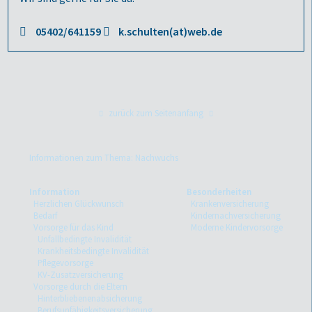
05402/641159
k.schulten(at)web.de
zurück zum Seitenanfang
Informationen zum Thema: Nachwuchs
Information
Besonderheiten
Herzlichen Glückwunsch
Krankenversicherung
Bedarf
Kindernachversicherung
Vorsorge für das Kind
Moderne Kindervorsorge
Unfallbedingte Invalidität
Krankheitsbedingte Invalidität
Pflegevorsorge
KV-Zusatzversicherung
Vorsorge durch die Eltern
Hinterbliebenenabsicherung
Berufsunfähigkeitsversicherung