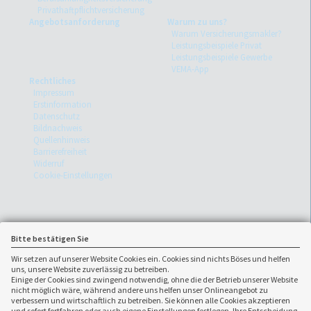
Privathaftpflichtversicherung
Angebotsanforderung
Warum zu uns?
Warum Versicherungsmakler?
Leistungsbeispiele Privat
Leistungsbeispiele Gewerbe
VEMA-App
Rechtliches
Impressum
Erstinformation
Datenschutz
Bildnachweis
Quellenhinweis
Barrierefreiheit
Widerruf
Cookie-Einstellungen
Bitte bestätigen Sie
Wir setzen auf unserer Website Cookies ein. Cookies sind nichts Böses und helfen
uns, unsere Website zuverlässig zu betreiben.
Einige der Cookies sind zwingend notwendig, ohne die der Betrieb unserer Website
nicht möglich wäre, während andere uns helfen unser Onlineangebot zu
verbessern und wirtschaftlich zu betreiben. Sie können alle Cookies akzeptieren
und sofort fortfahren oder auch eigene Einstellungen festlegen. Ihre Entscheidung