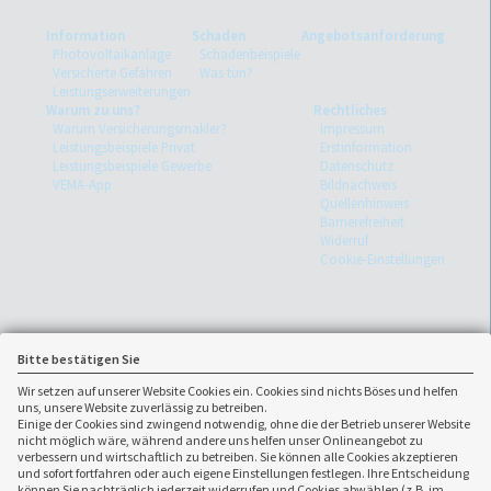
Information
Schaden
Angebotsanforderung
Photovoltaikanlage
Schadenbeispiele
Versicherte Gefahren
Was tun?
Leistungserweiterungen
Warum zu uns?
Rechtliches
Warum Versicherungsmakler?
Impressum
Leistungsbeispiele Privat
Erstinformation
Leistungsbeispiele Gewerbe
Datenschutz
VEMA-App
Bildnachweis
Quellenhinweis
Barrierefreiheit
Widerruf
Cookie-Einstellungen
Bitte bestätigen Sie
Wir setzen auf unserer Website Cookies ein. Cookies sind nichts Böses und helfen
uns, unsere Website zuverlässig zu betreiben.
Einige der Cookies sind zwingend notwendig, ohne die der Betrieb unserer Website
nicht möglich wäre, während andere uns helfen unser Onlineangebot zu
verbessern und wirtschaftlich zu betreiben. Sie können alle Cookies akzeptieren
und sofort fortfahren oder auch eigene Einstellungen festlegen. Ihre Entscheidung
können Sie nachträglich jederzeit widerrufen und Cookies abwählen (z.B. im