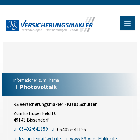
Informationen zum Thema
Photovoltaik
KS Versicherungsmakler - Klaus Schulten
Zum Eistruper Feld 10
49143 Bissendorf
05402/641159
05402/641195
k.schulten(at)web.de
www.KS-Vers-Makler.de