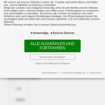
Wir setzen auf unserer Website Cookies ein. Cookies sind nichts Böses und helfen
uns, unsere Website zuverlässig zu betreiben.
Einige der Cookies sind zwingend notwendig, ohne die der Betrieb unserer Website
nicht möglich wäre, während andere uns helfen unser Onlineangebot zu verbessern
und wirtschaftlich zu betreiben. Sie können alle Cookies akzeptieren und sofort
fortfahren oder auch eigene Einstellungen festlegen. Ihre Entscheidung können Sie
nachträglich jederzeit widerrufen und Cookies abwählen (z.B. im Fußbereich unserer
Website).
Nähere Hinweise erhalten Sie in unserer Datenschutzerklärung.
Notwendige
Externe Dienste
Schadentag
ALLE AUSWÄHLEN UND
FORTFAHREN
Sachschaden
Notwendige bestätigen
Eigene Einstellungen festlegen
Handelt es sich um einen
Erstinformation
Datenschutzerklärung
Impressum
Sachschaden?
Handelt es sich um einen Sachschaden?
Ja
Nein