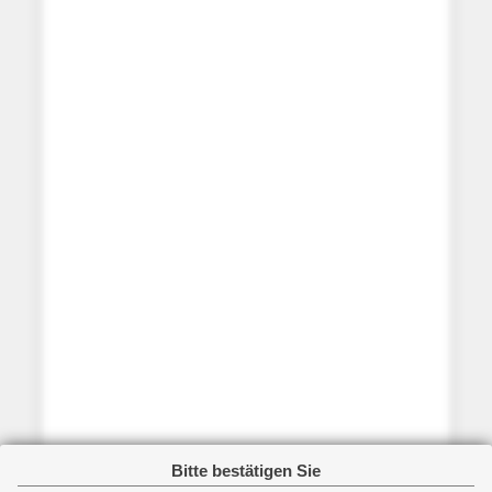
Bitte bestätigen Sie